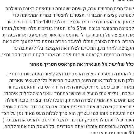
יש לי מרית מתכתית עבה, קשיחה ושטוחה שנתאימה בצורת מושלמת
למעיכת קציצות המבורגר. תצטרכו להצטייד במרית המתאימה כדי
למעוך את ההמבורגרים כמו שצריך. תגלגלו 115-140 גרם של בשר
לקציצת המבורגר בגובה של 5 ס"מ, תפזרו בנדיבות מלח ופלפל, תניחו
את הקציצה על מחבת הגריל שחוממה מראש, ואז תמעכו אותה בעזרת
המרית. במידת הצורך, תוכלו להיעזר במרית נוספת כדי למעוך היטב את
הקציצה. לאחר מכן, תמשיכו לצלות את הקציצה בלי לגעת בה עד
שאתם מבחינים בקראסט שחום ויפה. זה אמור לקחת בערך דקה וחצי.
כלל שלישי: אל תשאירו את הקראסט הפריך מאחור
כל המטרה במעיכת קציצת ההמבורגר היא ליצור מעטה שחום ופריך,
ולכן חשוב לגרד אותה היטב ממשטח הבישול בלי להשאיר שאריות
מאחור. שוב פעם, מרית קשיחה היא הידידה הטובה והנאמנה ביותר
שלכם. גיליתי טיפ מועיל ושימושי במיוחד שאני רוצה לחלוק איתכם:
אם תהפכו את המרית לצידה התחתון, תוכלו לגרד בצורה טובה ויעילה
יותר את הקציצה כשאתם הופכים אותה. אם ההמבורגר שלכם השחים
יפה ומעכתם אותו כמו שצריך, הוא צריך לבלות מעט מאוד זמן על הצד
השני שלו. תתנו לו מספיק זמן כדי להיצלות היטב ולהמיס את הגבינה (
במקרה שהוספתם אותה) ואתם מסודרים. כל העסק הזה אמור לקחת
30 שניות פחות או יותר.