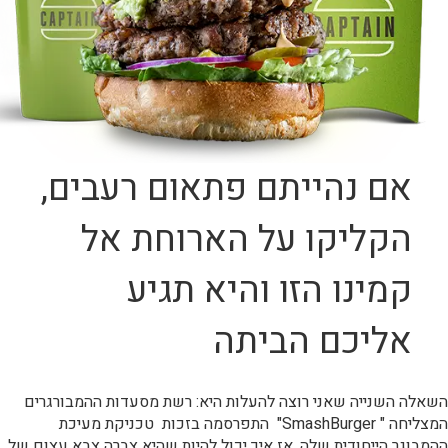
אם נהייתם פתאום רעבים,
הקליקו על הארוחת אל
קמינו הזו והיא תגיע
אליכם הביתה
השאלה השנייה שאני רוצה להעלות היא: רשת מסעדות ההמבורגרים
המצליחה " SmashBurger" התפרסמה בזכות טכניקת מעיכת
ההמבוגר הייחודית שלה. אז איך יכול להיות שהיא צברה צבא עצום של