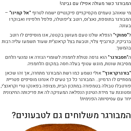
המבורגר כשר מעולה אפילו עם גבינה!
מי שאוהב טעמים מקסיקניים פיקנטיים ישמח לטרוף
"אל קמינו"
–
המבורגר בתוספת, נאצ'וס, רוטב צ'יפוטלה, פלפל חלפיניו ואבוקדו
בעונה.
ל
"סמוקי"
הנפלא שלנו טעם מעושן בקטנה, אנו מוסיפים לו רוטב
ברביקיו, קורנביף צלוי, וטבעת בצל קראנצ'ית שעוד תשמעו עליה רבות
בהמשך.
ה
"חסבורגר"
הוא גרסה נטולת לחמניה לשומרי הגזרה או נמנעי הלחם
מסיבות שונות, מוגש עטוף בעלה חסה במקום הלחמניה.
"בורגרקראנץ'"
אולי נשמע כמו רשת המבורגר מתחרה, אך זהו שכאן
מסתיים לו הדמיון… המבורגר כל כך טעים לו אנחנו מוסיפים פטריית
פורטבלו טבולה בטמפורה במתכון הבית, מצופה בפאנקו טרי וקראנצ'י,
ומטוגנת עד מידת הטיגון הנפלאה המעניקה לה את פריכותה החיצונית
יחד עם עסיסיותה הפנימית!
המבורגר משלוחים גם לטבעונים?