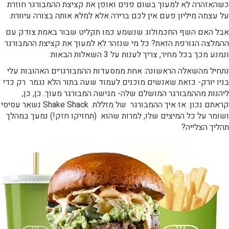
כשהאזהרה לא למעוך בשום פנים ואופן את קציצת ההמבורגר חוזרת
על עצמה מיליון פעם אין לכם ברירה אלא למלא אותה בצורה עיוורת.
אבל האם השף החכמולוג שנשמע כמו תקליט שבור באמת צודק עם
ההמלצה הגורפת הזאת? כל מי שנזהר לא למעוך את קציצת ההמבורגר
ונמנע מכך בכל מחיר, צריך לענות על 3 השאלות הבאות:
נתחיל מהשאלה הראשונה: אחת ממסעדות ההמבורגרים האהובות עלי
בניו יורק- כזאת שאנשים מוכנים לעמוד שעה בתור הלא נגמר רק כדי
ליהנות מההמבורגר המושלם שלה- מגישה המבורגר מעוך. כן, כן,
קראתם נכון. אז איך ההמבורגר של מזללת Shake Shack נשאר עסיסי
ושומר על כל המיצים שלו, למרות שהוא (תחזיקו חזק!) נמעך במהלך
תהליך הצלייה?