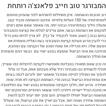
המבורגר טוב חייב פלאנצ'ה רותחת
רוב תגובות ההשחמה אינן מתחילות להתרחש לפני שהמזון מחומם
לטמפרטורה של 150 מעלות צלסיוס. אפקט ההשחמה מגביר קצב
ומעלה הילוך בטמפרטורה גבוהה יותר, מה שאומר שאם אתם רוצים
למקסם את השחמת הבשר, אתם צריכים לצלות את קציצת ההמבורגר
בחום גבוה ( חשוב מאוד להקפיד על כך!). לא צריך להיות גאון גדול
כדי להבין מדוע מעיכת קציצת ההמבורגר בעת הצלייה משפרת את
הטעם שלה: היא מגדילה את שטח המגע של הקציצה עם המחבת,
מרחיבה את אזור הבישול שנמצא במגע ישיר עם הבשר החם ומשפרת
את תהליך ההשחמה.
זה נכון שאם תתאזרו בסבלנות ותאפשרו לקציצה להיצלות כמו שצריך,
תוכלו להשחים גם המבורגר רגיל שלא מעכתם אותו, אבל זה עלול
להפוך את התהליך לטיפה מסורבל ומאתגר יותר ולגרום לכמה בעיות.
אם טמפרטורת הבישול גבוהה מדי, השחמת הקציצה לא תהיה שווה
ואחידה. וגרוע יותר, חלקי הקציצה שנמצאים במגע ישיר עם הפלאנצ’ה
או מחבת הגריל יישרפו וייחרכו לפני ששאר האזורים המרוחקים יותר
ממשטח הבישול יתחילו להשחים. חום נמוך יותר יעזור לכם להשיג
השחמה אחידה ושווה יותר, אבל גם יאריך את זמן הבישול, מה שעלול
להוביל לצליית יתר של פנים הקציצה ( וזה המתכון הבטוח להמבורגר