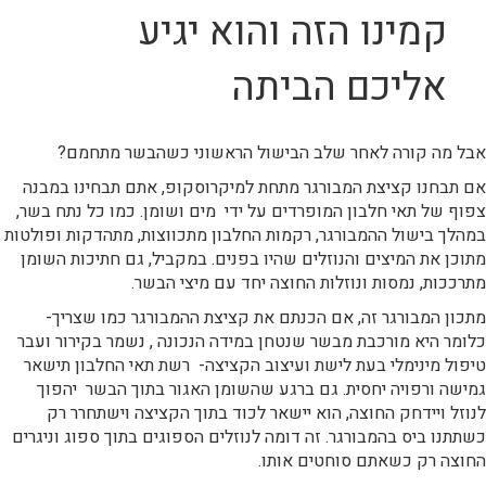
קמינו הזה והוא יגיע
אליכם הביתה
אבל מה קורה לאחר שלב הבישול הראשוני כשהבשר מתחמם?
אם תבחנו קציצת המבורגר מתחת למיקרוסקופ, אתם תבחינו במבנה
צפוף של תאי חלבון המופרדים על ידי מים ושומן. כמו כל נתח בשר,
במהלך בישול ההמבורגר, רקמות החלבון מתכווצות, מתהדקות ופולטות
מתוכן את המיצים והנוזלים שהיו בפנים. במקביל, גם חתיכות השומן
מתרככות, נמסות ונוזלות החוצה יחד עם מיצי הבשר.
מתכון המבורגר זה, אם הכנתם את קציצת ההמבורגר כמו שצריך-
כלומר היא מורכבת מבשר שנטחן במידה הנכונה , נשמר בקירור ועבר
טיפול מינימלי בעת לישת ועיצוב הקציצה- רשת תאי החלבון תישאר
גמישה ורפויה יחסית. גם ברגע שהשומן האגור בתוך הבשר יהפוך
לנוזל ויידחק החוצה, הוא יישאר לכוד בתוך הקציצה וישתחרר רק
כשתתנו ביס בהמבורגר. זה דומה לנוזלים הספוגים בתוך ספוג וניגרים
החוצה רק כשאתם סוחטים אותו.