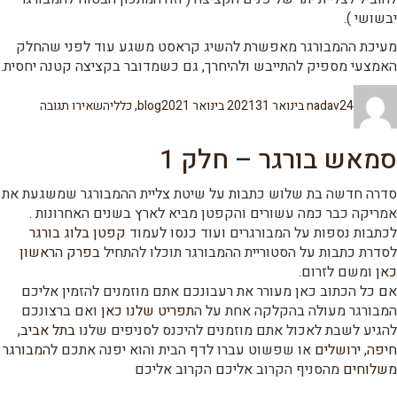
יבשושי ).
מעיכת ההמבורגר מאפשרת להשיג קראסט משגע עוד לפני שהחלק
האמצעי מספיק להתייבש ולהיחרך, גם כשמדובר בקציצה קטנה יחסית.
מחבר
פורסם
קטגוריות
עבור
24 בינואר 2021
nadav
31 בינואר 2021
blog
,
כללי
השאירו תגובה
בתאריך
סמאש
בורגר
חלק
סמאש בורגר – חלק 1
2
סדרה חדשה בת שלוש כתבות על שיטת צליית ההמבורגר שמשגעת את
אמריקה כבר כמה עשורים והקפטן מביא לארץ בשנים האחרונות .
לכתבות נספות על המבורגרים ועוד כנסו לעמוד
קפטן בלוג בורגר
לסדרת כתבות על הסטוריית ההמבורגר תוכלו להתחיל
בפרק הראשון
כאן
ומשם לזרום.
אם כל הכתוב כאן מעורר את רעבונכם אתם מוזמנים להזמין אליכם
המבורגר מעולה בהקלקה אחת על ה
תפריט שלנו כאן
ואם ברצונכם
להגיע לשבת לאכול אתם מוזמנים להיכנס לסניפים שלנו
בתל אביב
,
חיפה
,
ירושלים
או שפשוט עברו לדף הבית והוא יפנה אתכם ל
המבורגר
משלוחים
מהסניף הקרוב אליכם הקרוב אליכם