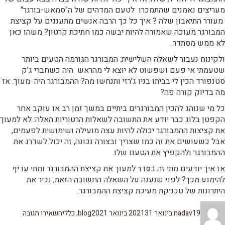
מעריצים נאמנים שהתמכרו לטעם המדהים של ה"סמאש-בורגר"
מעורר התיאבון שלה ? איך כל כך הרבה אנשים מתענגים על קציצת
המבורגר מעוכה שאמורה להיות יבשה כמו חתיכת קרטון? משהו כאן
לא ממש מסתדר.
ולקינוח נעבור לשאלה השלישית: המבורגר הגורמה הטעים ביותר
שטעמתי אי פעם ושפשוט לא יוצא לי מהראש היה כשחברי ג'ק
סטנפורד הכין לי בביתו בניו ג'רזי ותנחשו מה? ההמבורגר היה מעוך. אז
מה בדיוק קורה פה?
כל מי שנוהג להכין המבורגרים ביתיים במשך זמן רב או עוקב אחר
הקפטן בלוג כבר יודע את התשובה לשאלות הרטוריות האלה: לא למעוך
את קציצות ההמבורגר יכולה להיות עצה מועילה ושימושית לפעמים,
אבל כשעושים את זה כמו שצריך ובצורה נכונה, זה יכול לשדרג את
ההמבורגר ולהקפיץ את הטעם שלו.
אז איך יודעים מתי זה בסדר למעוך את קציצת ההמבורגר ומתי עדיף
להימנע מכך? לפני שנענה על השאלה החשובה הזאת, נכיר את
היתרונות של טכניקת מעיכת קציצת ההמבורגר.
מחבר
פורסם
קטגוריות
עבור
19 בינואר 2021
nadav
31 בינואר 2021
blog
,
כללי
השאירו תגובה
בתאריך
סמאש
בורגר