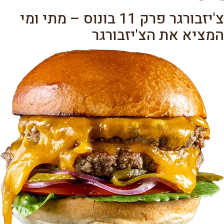
–
צ'יזבורגר פרק 11 בונוס – מתי ומי
חלק
1
המציא את הצ'יזבורגר