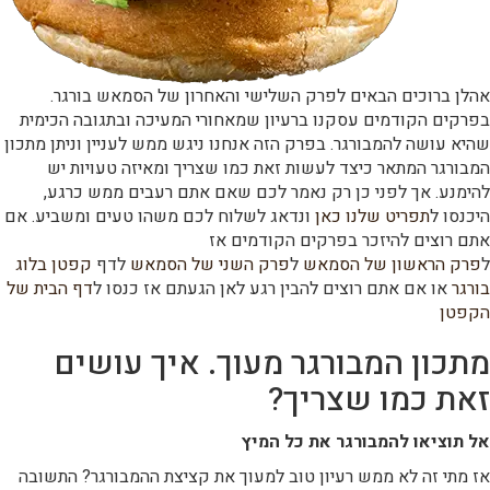
אהלן ברוכים הבאים לפרק השלישי והאחרון של הסמאש בורגר.
בפרקים הקודמים עסקנו ברעיון שמאחורי המעיכה ובתגובה הכימית
שהיא עושה להמבורגר. בפרק הזה אנחנו ניגש ממש לעניין וניתן מתכון
המבורגר המתאר כיצד לעשות זאת כמו שצריך ומאיזה טעויות יש
להימנע. אך לפני כן רק נאמר לכם שאם אתם רעבים ממש כרגע,
היכנסו ל
תפריט שלנו כאן
ונדאג לשלוח לכם משהו טעים ומשביע. אם
אתם רוצים להיזכר בפרקים הקודמים אז
ל
פרק הראשון של הסמאש
ל
פרק השני של הסמאש
לדף
קפטן בלוג
בורגר
או אם אתם רוצים להבין רגע לאן הגעתם אז כנסו ל
דף הבית של
הקפטן
מתכון המבורגר מעוך. איך עושים
זאת כמו שצריך?
אל תוציאו להמבורגר את כל המיץ
אז מתי זה לא ממש רעיון טוב למעוך את קציצת ההמבורגר? התשובה