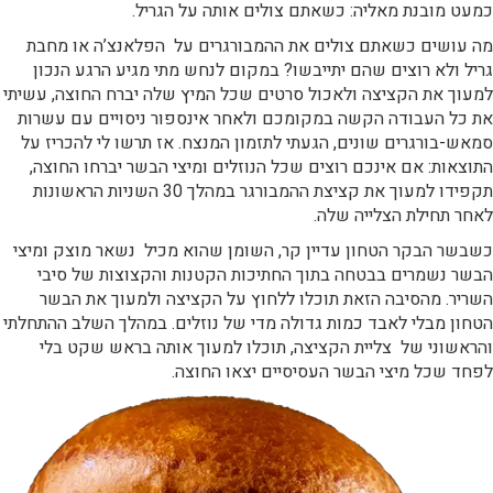
כמעט מובנת מאליה: כשאתם צולים אותה על הגריל.
מה עושים כשאתם צולים את ההמבורגרים על הפלאנצ’ה או מחבת
גריל ולא רוצים שהם יתייבשו? במקום לנחש מתי מגיע הרגע הנכון
למעוך את הקציצה ולאכול סרטים שכל המיץ שלה יברח החוצה, עשיתי
את כל העבודה הקשה במקומכם ולאחר אינספור ניסויים עם עשרות
סמאש-בורגרים שונים, הגעתי לתזמון המנצח. אז תרשו לי להכריז על
התוצאות: אם אינכם רוצים שכל הנוזלים ומיצי הבשר יברחו החוצה,
תקפידו למעוך את קציצת ההמבורגר במהלך 30 השניות הראשונות
לאחר תחילת הצלייה שלה.
כשבשר הבקר הטחון עדיין קר, השומן שהוא מכיל נשאר מוצק ומיצי
הבשר נשמרים בבטחה בתוך החתיכות הקטנות והקצוצות של סיבי
השריר. מהסיבה הזאת תוכלו ללחוץ על הקציצה ולמעוך את הבשר
הטחון מבלי לאבד כמות גדולה מדי של נוזלים. במהלך השלב ההתחלתי
והראשוני של צליית הקציצה, תוכלו למעוך אותה בראש שקט בלי
לפחד שכל מיצי הבשר העסיסיים יצאו החוצה.