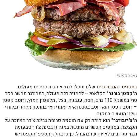
דאבל סמוקי
בתפריט ההמבורגרים
שלנו תוכלו למצוא מגוון כריכים מעולים.
ה
"קפטן בורגר"
הקלאסי – לחמניה רכה מעולה, המבורגר מבשר בקר
טרי במשקל 110 גרם, חסה, עגבניה, בצל , מלפפון חמוץ, ורוטב קפטן
– רוטב קפטן הוא רוטב בסגנון איולי אמריקאי במתכון מיוחד ובלעדי
שלנו הנעשה במקום
ה
"צ'יזבורגר"
הוא דומה רק עם תוספת פרוסת גבינת צ'דר הניתכת על
הקציצה. בסניפים הכשרים מוגשת במנה זו גבינת צ'דר טבעונית
מצויינת, רבים לא ירגישו בהבדל. כן כן בחלק מסניפי הקפטן יש