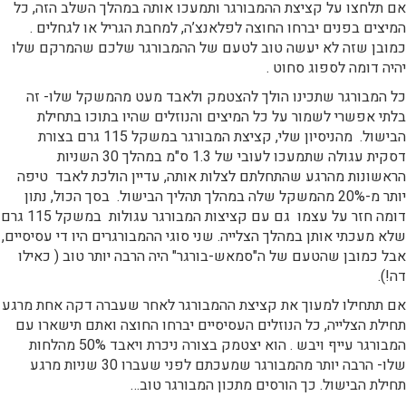
אם תלחצו על קציצת ההמבורגר ותמעכו אותה במהלך השלב הזה, כל
המיצים בפנים יברחו החוצה לפלאנצ’ה, למחבת הגריל או לגחלים .
כמובן שזה לא יעשה טוב לטעם של ההמבורגר שלכם שהמרקם שלו
יהיה דומה לספוג סחוט .
כל המבורגר שתכינו הולך להצטמק ולאבד מעט מהמשקל שלו- זה
בלתי אפשרי לשמור על כל המיצים והנוזלים שהיו בתוכו בתחילת
הבישול. מהניסיון שלי, קציצת המבורגר במשקל 115 גרם בצורת
דסקית עגולה שתמעכו לעובי של 1.3 ס"מ במהלך 30 השניות
הראשונות מהרגע שהתחלתם לצלות אותה, עדיין הולכת לאבד טיפה
יותר מ-20% מהמשקל שלה במהלך תהליך הבישול. בסך הכול, נתון
דומה חזר על עצמו גם עם קציצות המבורגר עגולות במשקל 115 גרם
שלא מעכתי אותן במהלך הצלייה. שני סוגי ההמבורגרים היו די עסיסיים,
אבל כמובן שהטעם של ה"סמאש-בורגר" היה הרבה יותר טוב ( כאילו
דה!).
אם תתחילו למעוך את קציצת ההמבורגר לאחר שעברה דקה אחת מרגע
תחילת הצלייה, כל הנוזלים העסיסיים יברחו החוצה ואתם תישארו עם
המבורגר עייף ויבש . הוא יצטמק בצורה ניכרת ויאבד 50% מהלחות
שלו- הרבה יותר מהמבורגר שמעכתם לפני שעברו 30 שניות מרגע
תחילת הבישול. כך הורסים מתכון המבורגר טוב…