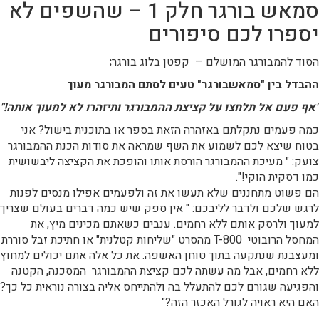
סמאש בורגר חלק 1 – שהשפים לא
יספרו לכם סיפורים
הסוד להמבורגר המושלם – קפטן בלוג בורגר
:
ההבדל בין "סמאשבורגר" טעים לסתם המבורגר מעוך
"אף פעם אל תלחצו על קציצת ההמבורגר ותיזהרו לא למעוך אותה!"
כמה פעמים נתקלתם באזהרה הזאת בספר או בתוכנית בישול? אני
בטוח שיצא לכם לשמוע את השף שמראה את סודות הכנת ההמבורגר
צועק: " מעיכת ההמבורגר הורסת אותו והופכת את הקציצה ליבשושית
כמו דסקית הוקי!".
הם פשוט מתחננים שלא תעשו את זה ולפעמים אפילו מנסים לפנות
לרגש שלכם ולדבר לליבכם: " אין ספק שיש כמה דברים בעולם שצריך
למעוך ולרסק אותם ללא רחמים. ענבים כשאתם מכינים מיץ, את
המחסל הרובוטי T-800 מהסרט "שליחות קטלנית" או חתיכת זבל סוררת
ומעצבנת שנתקעה בתוך טוחן האשפה. את כל אלה אתם יכולים למחוץ
ללא רחמים, אבל מה עשתה לכם קציצת ההמבורגר המסכנה, הקטנה
והפגיעה שגורם לכם להתעלל בה ולהתייחס אליה בצורה נוראית כל כך?
האם היא ראויה לגורל האכזר הזה?"