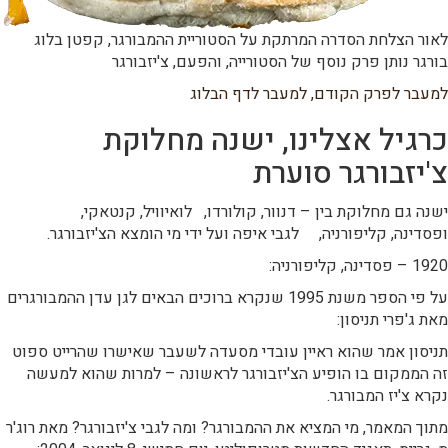
לאור הצלחת הסדרה המרתקת על הסטוריית ההמבורגר, קפטן בלוג
בורגר נותן פרק נוסף של הסטורייה, והפעם, צ'יזבורגר
למעבר לפרק הקודם
,
למעבר לדף הבלוג
כרגיל אצלינו, ישנה מחלוקת
צ'יזבורגר סוערת
ישנה גם מחלוקת בין – דנוור, קולורדו, לואיוויל, קנטאקי,
ופסדינה, קליפורניה, לגבי איפה ועל ידי מי הומצא הצ'יזבורגר.
1920 – פסדינה, קליפורניה:
על פי הספר משנת 1995 שנקרא ברוכים הבאים לגן עדן ההמבורגרים
מאת ג'פרי תניסון:
תניסון אמר שהוא ראיין עובדי מסעדה לשעבר שאישרו שהרייט ספוט
זה הממקום בו הופיע הצ'יזבורגר לראשונה – למרות שהוא למעשה
נקרא צ'יז המבורגר.
מתוך המאמר, מי המציא את ההמבורגר? ומה לגבי צ'יזבורגר? מאת רוג'ר