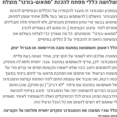
שלושה כללי מפתח להכנת "סמאש-בורגר" מוצלח
במתכון המבורגר זה מעבר להקפדה על הכללים הבסיסיים להכנת
המבורגר מושלם ( להשתמש בבשר בעל 20% אחוזי שומן לפחות,
שימוש בבשר טרי טחון מנתחים מובחרים, ולא להוסיף מלח ותבלינים
אחרים לפני עיצוב הקציצות ), זה ממש לא בשמיים להכין
"סמאש-בורגר" מהסרטים. כל מה שצריך כדי לצלוח בשלום את
המשימה הזאת זה להקפיד על 3 כללים בסיסיים:
כלל ראשון: תשתמשו במחבת טובה מנירוסטה או מברזל יצוק
המטרה שלכם היא לשמור על חום יציב, אחיד ושווה בעת צליית
ההמבורגר. לכן, עדיף להשתמש במחבת עבה יחסית ולתת לה מספיק
זמן להתחמם היטב ככה שלא יישארו מקומות חמים או קרים מדי על
משטח הבישול. אני מחמם את המחבת מראש עד לחום בינוני במשך
כמה דקות, ואז מגביר את עוצמת החום לפני הוספת קציצת ההמבורגר.
אל תשתמשו במחבת עם ציפוי "לא דביק" ( נון סטיק), שכן החום
הגבוה הנדרש להשחמה יפה של ההמבורגר פוגע בציפוי למניעת
הידבקות המזון וגורם לכל הכימיקלים האלה להשתחרר לאוויר. תאמינו
לי שאתם לא רוצים לנשום את כל הזבל הרעיל הזה.
כלל שני: תמעכו את ההמבורגר מוקדם יחסית ותלחצו על הקציצה
כמו שצריך