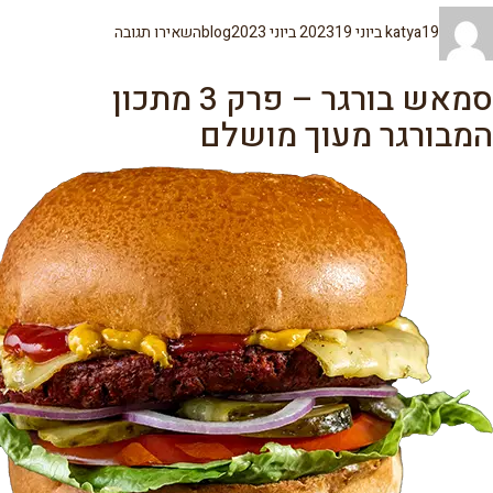
מחבר
פורסם
קטגוריות
עבור
19 ביוני 2023
katya
19 ביוני 2023
blog
השאירו תגובה
בתאריך
קפטן
המבורגר
משלוחים
סמאש בורגר – פרק 3 מתכון
המבורגר מעוך מושלם