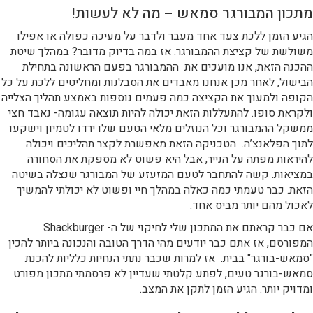
מתכון המבורגר סמאש – מה לא לעשות!
הגיע הזמן ללכת צעד אחד מעבר ולדבר על מעיכה כפולה או אפילו
משולשת של קציצת ההמבורגר. אז במה בדיוק מדובר? במהלך שיטת
ההכנה הזאת, אנו מועכים את ההמבורגר בפעם הראשונה בתחילת
הבישול, לאחר מכן אנחנו מאבדים את הסבלנות ומחליטים ללכת על כל
הקופה ולמעוך את הקציצה כמה פעמים נוספות באמצע תהליך הצלייה
ולקראת סופו. להתעללות הזאת יכולה להיות תוצאה עגומה- נאבד חצי
ממשקל ההמבורגר וכל הנוזלים מלאי הטעם שלו ירדו לטמיון וישקעו
לתוך הפלאנצ’ה. הטכניקה הזאת מאפשרת לקצר תהליכים ויכולה
להיראות מפתה על הנייר, אבל היא פשוט לא מספקת את הסחורה
במציאות. קשה להתחבר לטעם המזעזע של המבורגר שנצלה בשיטה
הזאת. כבר טעמתי כמה כאלה במהלך חיי ופשוט לא יכולתי להמשיך
לאכול מהם יותר מביס אחד.
אם כבר קראתם את המתכון שלי לחיקוי של ה- Shackburger
המפורסם, אז אתם כבר יודעים מהי הדרך הטובה והנכונה ביותר להכין
"סמאש-בורגר" בבית. אז למרות שכבר נתתי הנחיות כלליות להכנת
סמאש-בורגר טעים, לפתע קלטתי שעדיין לא פרסמתי מתכון מפורט
ומדויק יותר. הגיע הזמן לתקן את המצב.