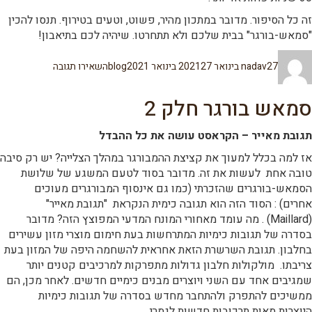
זה כל הסיפור. מדובר במתכון מהיר, פשוט, וטעים בטירוף. תנסו להכין
"סמאש-בורגר" בבית שלכם ולא תתחרטו. שיהיה לכם בתיאבון!
מחבר
פורסם
קטגוריות
עבור
27 בינואר 2021
nadav
27 בינואר 2021
blog
השאירו תגובה
בתאריך
סמאש
בורגר
–
סמאש בורגר חלק 2
פרק
3
תגובת מאייר – הקראסט עושה את כל ההבדל
מתכון
המבורגר
אז למה בכלל למעוך את קציצת ההמבורגר במהלך הצלייה? יש רק סיבה
מעוך
טובה אחת לעשות את זה. מדובר בסוד לטעם המשגע של שלושת
מושלם
הסמאש-בורגרים שהזכרתי (כמו גם אינסוף המבורגרים מעוכים
אחרים) : הסוד הזה הוא תגובה כימית הנקראת "תגובת מאייר"
(Maillard) . מה עומד מאחורי המונח המדעי המפוצץ הזה? מדובר
בסדרה של תגובות כימיות המתרחשות בעת חימום מוצרי מזון עשירים
בחלבון. תגובת השרשרת הזאת אחראית להשחמה היפה של המזון בעת
צריבתו. מולקולות חלבון גדולות מתפרקות למרכיבים קטנים יותר
שמגיבים אחד עם השני ויוצרים מבנים כימיים חדשים. לאחר מכן, הם
ממשיכים להתפרק ולהתחבר מחדש בסדרה של תגובות כימיות
היוצרות מאות תרכובות חדשות לגמרי.