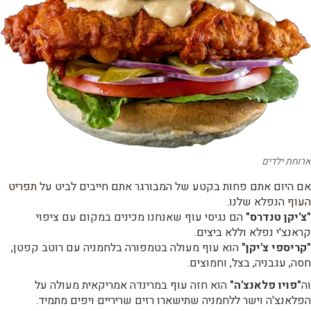
ארוחת ילדים
אם היום אתם פחות בקטע של המבורגר אתם חייבים לביט על
תפריט
העוף
הנפלא שלנו.
"צ'יקן טנדרס"
הם נגיסי עוף שאנחנו מכינים במקום עם ציפוי
קראנצ'י נפלא וללא ביצים.
"קריספי צ'יקן"
הוא עוף מעולה בטמפורה בלחמניה עם רוטב קפטן,
חסה, עגבניה, בצל, וחמוצים.
וה
"פויו פלאנצ'ה"
הוא חזה עוף במרינדה אמריקאית מעולה על
הפלאנצ'ה וישר ללחמניה שתישארו רזים שריריים ויפים מתמיד.