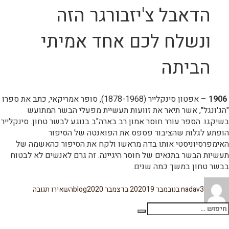
הדאבל צ'יזבורגר הזה
ונשלח לכם אחד אמיתי
הביתה
1906
– אפטון סינקלייר (1878-1968), סופר אמריקאי, כתב את ספרו
"הג'ונגל", אשר תיאר את זוועות תעשיית מפעלי הבשר המתועש
בשיקגו. הספר עורר חוסר אמון רב בארה"ב בנוגע לבשר טחון. סינקלייר
הופתע לגלות שהציבור פספס את הפואנטה של הסיפור
האימפרסיוניסטי אותו בדה מראשו ולקח את הסיפור כהאשמה של
תעשיות הבשר בתנאים של חוסר היגיינה. זה גרם לאנשים לא לבטוח
בבשר טחון במשך כמה שנים.
מחבר
פורסם
קטגוריות
עבור
3 בנובמבר 2020
nadav
19 בדצמבר 2020
blog
השאירו תגובה
בתאריך
הסטוריית
ההמבורגר
פש:
פרק
חיפוש
3