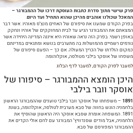
פרק שישי מתוך סדרת כתבות העוסקת דרכו של ההמבורגר –
המאכל שכולנו אוהבים מהיכן שהוא התחיל ועד היום
.
בפרק הקודם שמענו את סיפורם של האחים מנצ'ס מאוהיו. אשר דבר
המצאתם את ההמבורגר הגיע עד לבית המחוקקים של אוהיו ונחקק
באופן רשמי. בפרק הזה נראה שאוהיו היא איננה המדינה היחידה אשר
גורמים רשמיים מהמושלות בה מתערבים בנושא ומתגאים במדינתם
כמקום הולדתו של הכריך המעולה. אם כך – הפעם סיפורם של
משפחו של אוסקר בילבי מטולסה, אוקלוהומה
למעבר לפרק הקודם,
למעבר לדף הבלוג
היכן הומצא ההמבורגר – סיפורו של
אוסקר וובר בילבי
1891
– משפחתו של אוסקר וובר בילבי טוענים שההמבורגר הראשון
בלחמניה הוגש בחווה של סבא מערבית לטולסה, אוקלהומה, בשנת
1891. המשפחה אומרת שסבא אוסקר היה הראשון שהוסיף את
הלחמניה, אבל מודים שסנדוויץ' המבורגר עם לחם אולי הקדים את
ההמבורגר המפורסם של סבא.