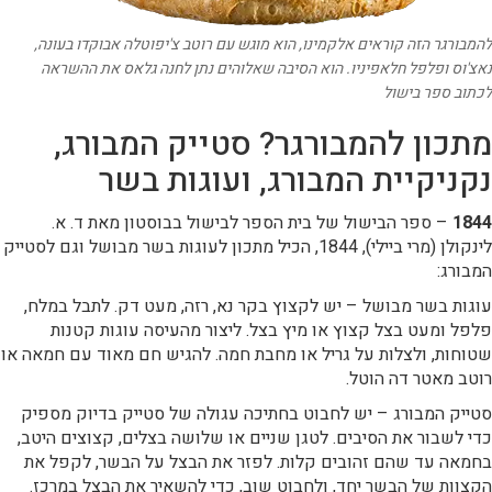
להמבורגר הזה קוראים אלקמינו, הוא מוגש עם רוטב צ'יפוטלה אבוקדו בעונה,
נאצ'וס ופלפל חלאפיניו. הוא הסיבה שאלוהים נתן לחנה גלאס את ההשראה
לכתוב ספר בישול
מתכון להמבורגר? סטייק המבורג,
נקניקיית המבורג, ועוגות בשר
1844
– ספר הבישול של בית הספר לבישול בבוסטון מאת ד. א.
לינקולן (מרי ביילי), 1844, הכיל מתכון לעוגות בשר מבושל וגם לסטייק
המבורג:
עוגות בשר מבושל – יש לקצוץ בקר נא, רזה, מעט דק. לתבל במלח,
פלפל ומעט בצל קצוץ או מיץ בצל. ליצור מהעיסה עוגות קטנות
שטוחות, ולצלות על גריל או מחבת חמה. להגיש חם מאוד עם חמאה או
רוטב מאטר דה הוטל.
סטייק המבורג – יש לחבוט בחתיכה עגולה של סטייק בדיוק מספיק
כדי לשבור את הסיבים. לטגן שניים או שלושה בצלים, קצוצים היטב,
בחמאה עד שהם זהובים קלות. לפזר את הבצל על הבשר, לקפל את
הקצוות של הבשר יחד, ולחבוט שוב, כדי להשאיר את הבצל במרכז.