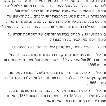
בעיירה סימור, ויסקונסין, כל כך בטוחים בסיפור הזה עד כדי כך שיש
להם אפילו היכל תהילה של ההמבורגר שהם בנו כמחווה לצ'ארלי נגרין
והמורשת שהוא השאיר אחריו. העיירה טוענת להיות "הבית של
ההמבורגר" ועורכים פסטיבל המבורגר שנתי ביום שבת הראשון של
אוגוסט בכל שנה. באירוע כולל החלקה על קטשופ, הטלת לחמניות
ותחרות אכילת המבורגרים ובנוסף "תהלוכת ההמבורגר הגדולה בעולם".
ב-9 למאי, 2007, חברים בבית המחוקקים של ויסקונסין הכריזו על
סימור, ויסקונסין, כבית של ההמבורגר:
הואיל והעיירה סימור, ויסקונסין היא ביתו הנכון של ההמבורגר,
והואיל וטוענים אחרים למקור ההמבורגר מקורם בעבר רק החל
משנות ה-80 של המאה ה-19, כאשר טענות של סימור מראות עקבות
משנת 1885,
והואיל וצ'ארלס נגרין, הידוע גם בכינוי צ'ארלי המבורגר, מסימור,
ויסקונסין, החל לקרוא לקציצות בשר טחון בלחמניה "המבורגרים" כבר
בשנת 1885,
והואיל וצ'ארלי המבורגר מכר את ההמבורגרים המפורסמים בכל
העולם שלו כבר בגיל 15 ביריד סימור הראשון בשנת 1885, ומאוחר
יותר בירידים המחוזיים בראון ואאוטגאמי,