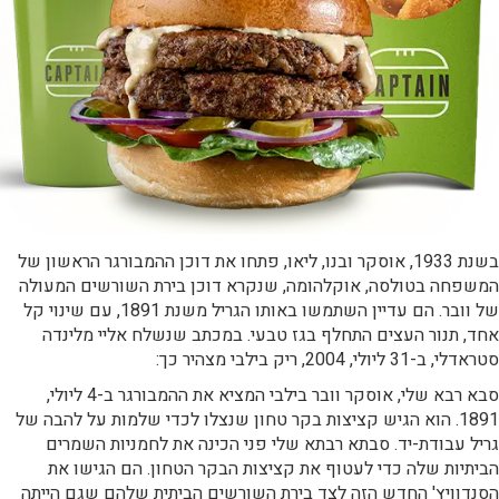
בשנת 1933, אוסקר ובנו, ליאו, פתחו את דוכן ההמבורגר הראשון של
המשפחה בטולסה, אוקלהומה, שנקרא דוכן בירת השורשים המעולה
של וובר. הם עדיין השתמשו באותו הגריל משנת 1891, עם שינוי קל
אחד, תנור העצים התחלף בגז טבעי. במכתב שנשלח אליי מלינדה
סטראדלי, ב-31 ליולי, 2004, ריק בילבי מצהיר כך:
סבא רבא שלי, אוסקר וובר בילבי המציא את ההמבורגר ב-4 ליולי,
1891. הוא הגיש קציצות בקר טחון שנצלו לכדי שלמות על להבה של
גריל עבודת-יד. סבתא רבתא שלי פני הכינה את לחמניות השמרים
הביתיות שלה כדי לעטוף את קציצות הבקר הטחון. הם הגישו את
הסנדוויץ' החדש הזה לצד בירת השורשים הביתית שלהם שגם הייתה