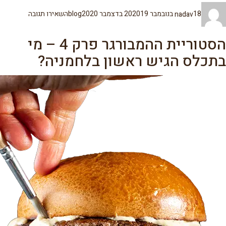
מחבר
פורסם
קטגוריות
עבור
18 בנובמבר 2020
nadav
19 בדצמבר 2020
blog
השאירו תגובה
בתאריך
הסטוריית
ההמבורגר
פרק
הסטוריית ההמבורגר פרק 4 – מי
5
–
בתכלס הגיש ראשון בלחמניה?
האחים
מנצ'ס