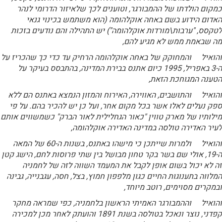
כמקום הולדתו של ההמבורגר, וטוענים לכך שלאיזור הדרומי לנהר
האדום הידוע בשם באחה אוקלהומה (הוא משתמש בכינוי גנאי
לטקסס, "ערבות\מורדות אוקלהומה") יש התהילה והם נודעים בזכות
מה שבאמת ממש לא מגיע להם,
והואיל והמחוקק של באחה אוקלהומה הרחיק עד כדי כך שהכריז על
ה-3 באפריל, 1995 כיום אתנס בבירת המדינה, בהתבסס בעיקר על
הטענה המגוחכת הזאת,
והואיל והתושבים, האווירה, האירוח והמזון הנמצא באתנס הם ללא
ספק נעלים לאלו אשר בכל מקום אחר, ועל כן יש להכיר בהם. על פי
מילותיו של מארק טווין "כאור הגחלילית לאור הברק" כשמשווים אותם
לעיר האדירה טולסה במדינה האדירה אוקלהומה,
והואיל ולמרות שייתכן כי מישהו באתנס, בשנות ה-60 של המאה
ה-19, אולי שם בשר בקר טחון מבושל בין שתי פרוסות לחם, הישג קטן
זה לא יכול בשום אופן לקבל את המעמד השווה לזה של לחמניה
המלווה בתענוגות החיים כגון מלפפון חמוץ, בצל, חסה, עגבנייה, גבינה
ובמקרים מסוימים, רוטב מיוחד,
והואיל וההמבורגר האמיתי הראשון בלחמניה, כפי שמראה מחקר
קפדני, נוצר ונאכל בטולסה בשנת 1891 והועתק לאחר מכן למכירה