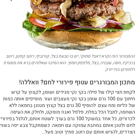
ההמבורגר הזה נקרא דאבל סמוקי, יש בו טבעת בצל, קורנביף, רוטב קפטן, רוטב
ברביקיו, חסה, עגבניה, בצל, מלפפון חמוץ. הוא הסיבה שאלוהים ברא את מסעדת
דלמוניקו בניו יורק
מתכון המבורגרים עטוף פירורי לחם? וואללה!
לקחת חצי קילו של פילה בקר נקי מגידים ושומן, לקצוץ על קרש
חיתוך עם 100 גרם שומן בקר נקי מעצבים ועור. מוסיפים אותה כמות
של כליות ומח עצם. להוסיף 30 גרם בצל קצוץ מטוגן בחמאה ללא
השחמה, לתבל הכל במלח, פלפל ואגוז מוסקט, ולחלק את העיסה
לכדורים, כל אחד במשקל 100 גרם בערך. לשטח אותם, לגלגל בפירורי
לחם ולטגן אותם במחבת עמוקה עם חמאה. כשמתקבל צבע יפה בשני
הצדדים, להגיש אותם עם רוטב סמיך וטוב מעל…