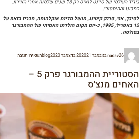
ביריד העולמי של סיינט לואיס רק 13 שנים שלמות אחרי האירוע
המכונן וההיסטורי,
לפיכך, אני, פרנק קיטינג, מושל מדינת אוקלהומה, מכריז בזאת על
12 באפריל, 1995, כ-יום מקום הולדתו האמיתי של ההמבורגר
בטולסה.
מחבר
פורסם
קטגוריות
עבור
26 בנובמבר 2020
nadav
21 בדצמבר 2020
blog
השאירו תגובה
בתאריך
היכן
הומצא
ההמבורגר
הסטוריית ההמבורגר פרק 5 –
–
פרק
האחים מנצ'ס
6