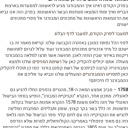
בפרק הקודם ראינו איך ההמבורגר מגיע לראשונה למסעדות בארצות
הברית ואיך ומתי הומצאו מטחנות הבשר הראשונות. בפרק הזה אנו נביא
את הדוגמאות הראשונות של מתכונים המבורגר אל ספרי מתכונים
ישנים.
למעבר לפרק הקודם,
למעבר לדף הבלוג
לפני הכל נפתח כמובן באזהרה הקבועה שלנו. קריאת מאמר זה בו
ישנם כל מיני אזכורים מתכונים המבורגר ועוד עלול לגרום לתחושת
ריקנות באיזור שבין החזה לאגן. תחושה אשר תרצו למלאה בהמבורגר
מעולה. אתם יכולים להקליק כאן על
רשימת הסניפים
שלנו ולמצא
המבורגריה קרובה לביתכם של רשת קפטן בורגר. כמו כן תוכלו להקליק
כאן ל
תפריט ההמבורגרים
המעולים שלנו ונביא עד אליכם את
ההמבורגר לו חיכיתם!
1758
– סביב אמצע המאה ה-18, מהגרים גרמנים החלו להגיע גם
לאנגליה. מתכון אחד, הנקרא "נקניקיית המבורג", הופיע בספר הבישול
האנגלי של חנה גלאס משנת 1578 הנקרא אמנות הבישול בקלות
ופשטות. זה כלל בשר בקר קצוץ, שומן ותבלינים. המחברת המליצה
להגיש את הנקניקייה הזו עם לחם קלוי. ספר הבישול של חנה גלאס
היה גם מאוד פופולרי באמריקה הקולוניאלית, למרות שלא הודפס
בארה"ב עד שנת 1805. הגרסה האמריקאית כללה את מתכון "נקניקיית