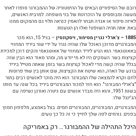
רובם של הסיפורים הבאים על ההיסטוריה של ההמבורגר סופרו לאחר
מעשה ומבוססים על הזכרונות של בני משפחה. למרבית האנשים,
לאיזה סיפור או אגדה תבחר להאמין כנראה תלוי גם מהמקום ממנו
באת. אתה תהיה השופט! ואלו הן הטענות:
1885 – צ'ארלי נגרין מסימור, ויסקונסין
– בגיל 15, הוא מכר
המבורגרים מדוכן האוכל שלו שהיה נגרר על ידי שור ביריד המחוזי
באאוטגאמי. הוא הגיע ליריד המחוזי של אאוטגאמי והקים דוכן למכירת
קציצות בשר. העסקים היו לא מי יודע מה, ומהר מאוד הוא הבין שזה
בגלל שהיה קשה מדי לאכול קציצות בשר בזמן שאתה מטייל ביריד.
ברגע של הארה, הוא שיטח את הקציצות, שם אותן בין שתי פרוסות
לחם וקרא להמצאה שלו המבורגר. הוא היה מוכר לאנשים רבים בתור
"צ'ארלי המבורגר". הוא חזר למכור המבורגרים ביריד בכל שנה עד מותו
בשנת 1951, והוא היה מבדר אנשים עם גיטרה ואורגן נשיפה עם
הג'ינגל שלו:
המבורגרים, המבורגרים, המבורגרים חמים. בצל באמצע, מלפפון חמוץ
בפנים. גורמים לפה שלך לחייך כי זה כל כך טעים.
היכל התהילה של ההמבורגר… רק באמריקה