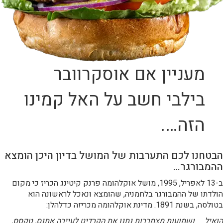
מעניין אם אוסקרוובר
בילבי חשב על האל קמינו
הזה….
הבטחנו לכם התערבות של המושל בדיון היכן הומצא
ההמבורגר…
ב-13 לאפריל, 1995, מושל אוקלהומה פרנק קיטינג הכריז כי מקום
הולדתו של ההמבורגר בלחמניה, שהומצא ונאכל לראשונה הוא
בטולסה, בשנת 1891. מדינת אוקלהומה מכריזה כדלהלן:
הואיל ושמועות מצמררות נתנו את הקרדיט לעיירה אתנס, טקסס,