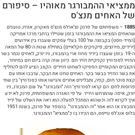
ממציאי ההמבורגר מאוהיו – סיפורם
של האחים מנצ'ס
1885
– משפחתם של פרנק וצ'ארלס מנצ'ס מאקרון, אוהיו, טוענים
שהאחים המציאו את ההמבורגר בזמן שטיילו ברחבי מרכז אמריקה
(המיד-ווסט) בקבוצה של 100 בעלי עסקים שעברו בין אירועים
(ירידים, מירוצים, פיקניקים חקלאיים) בתחילת שנות ה-80 של המאה
ה-19. בזמן שעצרו ביריד מחוז ארי בהמבורג, ניו יורק, לאחים נגמר בשר
החזיר לסנדוויץ נקניקיית חזיר חם. כיוון שזה קרה ביום חם במיוחד,
הקצבים המקומיים הפסיקו לשחוט חזירים. הקצב הציע להם להחליף
את בשר החזיר בבשר בקר. האחים טחנו את הבקר, ערבבו אותו עם
קצת סוכר חום, קפה, ותבלינים אחרים והגישו אותו כסנדוויץ' בין שתי
פרוסות לחם. הם קראו לסנדוויץ' הזה "המבורגר" על שם המבורג, ניו
יורק, איפה שהתרחש היריד. על פי האגדה המשפחתית, פרנק לא ידע
איך לקרוא לזה וכשהוא הסתכל למעלה הוא ראה את השלט של יריד
המבורג אז הוא אמר "זה ההמבורגר". בהספד של פרנק, בשנת 1951
בלוס אנג'לס טיימס, הם הכירו בו כ"ממציא" ההמבורגר.