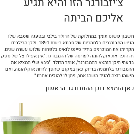
צ'יזבורגר הזו והיא תגיע
אליכם הביתה
חשבון פשוט תומך במחלוקת של הרולד בילבי ובטענה שסבא שלו
הגיש המבורגרים בלחמניות של סבתא בשנת 1891, ולכן הבילבים
הקדימו את המוכרנים ביריד סיינט לואיס בלפחות שלוש עשרה שנים.
זה הופך את אוקלהומה לעריסה של ההמבורגר. "אין אפילו צל של ספק
בדעתי היכן הומצא ההמבורגר", אומר הרולד. "סבא שלי המציא את
ההמבורגר בלחמניה בדיוק כאן במקום שהפך להיות אוקלהומה, ואם
מישהו רוצה להגיד משהו אחר, ניתן לו להוכיח אחרת."
כאן הומצא דוכן ההמבורגר הראשון