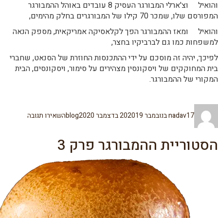
והואיל וצ'ארלי המבורגר העסיק 8 עובדים באוהל ההמבורגר
המפורסם שלו, שמכר 70 קילו של המבורגרים בחלק מהימים,
והואיל ומאז ההמבורגר הפך לקלאסיקה אמריקאית, מספק הנאה
למשפחות כמו גם לברביקיו בחצר,
לפיכך, יהיה זה מוסכם על ידי ההתכנסות החוזרת של הסנאט, שחברי
בית המחוקקים של ויסקונסין מצהירים על סימור, ויסקונסים, הבית
המקורי של ההמבורגר.
מחבר
פורסם
קטגוריות
עבור
17 בנובמבר 2020
nadav
19 בדצמבר 2020
blog
השאירו תגובה
בתאריך
הסטוריית
ההמבורגר
פרק
הסטוריית ההמבורגר פרק 3
4
–
מי
בתכלס
הגיש
ראשון
בלחמניה?