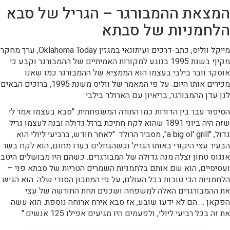
המצאת ההמבורגר – הגריל של סבא
הלחמניות של סבתא
מייקל ווליס, כתב-דרכים ועיתונאי במגזין Oklahoma Today, ערך מחקר
מקיף בשנת 1995 בנוגע למקורות האמיתיים של ההמבורגר וקבע כי
אוסקר וובר בילבי בעצמו הוא הממציא של ההמבורגר כמו שאנו
מכירים אותו היום. על פי המאמר של ווליס משנת 1995, ברוכים הבאים
לגן עדן ההמבורגר, בריאיון עם הארולד בילבי:
הסיפור עבר בין הדורות כמו התורה המשפחתית. "סבא בעצמו אמר לי
שזה היה ביוני 1891 שהוא לקח חתיכת ברזל גדולה ובנה לעצמו גריל
גדול, "a big ol' grill", מסביר הרולד. "לאחר חודש, ברביעי ליולי הוא
הבעיר עצי היקורי באותו הגריל וכשהגחלים בערו מחום, הוא לקח בשר
אנגוס טחון וצלה מנה גדולה של המבורגרים. כשהם היו מבושלים היטב
ועסיסיים, הוא שם אותם בלחמניות השמרים הטריות של סבתא פני –
הלחמניות הכי טובות בכל העולם, על פי המתכון הסודי שלה. הוא הגיש
את ההמבורגרים האלה למשפחה ושכנים תחת החורשה של עצי
הפקאן … הם לא ידעו שובע, אז סבא אירח ארוחה נוספת. הוא עשה
את זה בכל רביעי ליולי, ולפעמים היו מגיעים אפילו 125 אנשים."