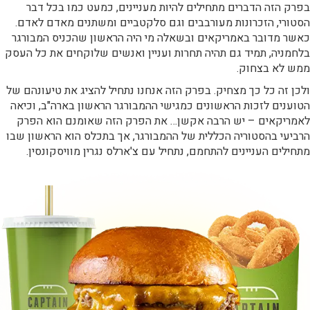
בפרק הזה הדברים מתחילים להיות מעניינים, כמעט כמו בכל דבר
הסטורי, הזכרונות מעורבבים וגם סלקטביים ומשתנים מאדם לאדם.
כאשר מדובר באמריקאים ובשאלה מי היה הראשון שהכניס המבורגר
בלחמניה, תמיד גם תהיה תחרות ועניין ואנשים שלוקחים את כל העסק
ממש לא בצחוק.
ולכן זה כל כך מצחיק. בפרק הזה אנחנו נתחיל להציג את טיעונהם של
הטוענים לזכות הראשונים כמגישי ההמבורגר הראשון בארה"ב, וכיאה
לאמריקאים – יש הרבה אקשן… את הפרק הזה שאומנם הוא הפרק
הרביעי בהסטוריה הכללית של ההמבורגר, אך בתכלס הוא הראשון שבו
מתחילים העניינים להתחמם, נתחיל עם צ'ארלס נגרין מוויסקונסין.