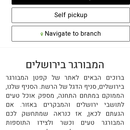
Self pickup
External
Navigate to branch
link
-
Opens
המבורגר בירושלים
in
ברוכים הבאים לאתר של קפטן המבורגר
new
בירושלים, סניף הדגל של הרשת. הסניף שלנו,
window
הממוקם במתחם התחנה, מספק אוכל טעים
לתושבי ירושלים והמבקרים באזור. אם
הגעתם לכאן, אז כנראה שמתחשק לכם
המבורגר טעים וכשר ולצידו התוספות