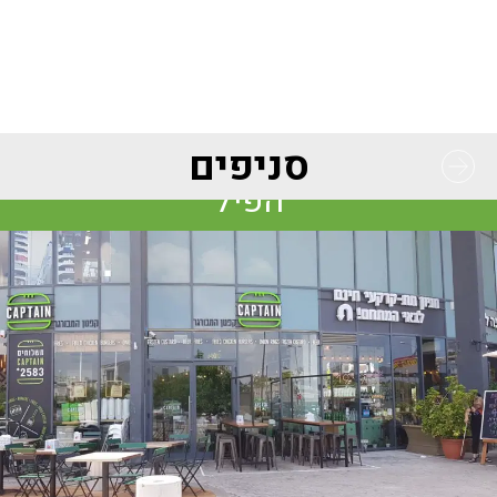
לג
תוכן
מרכזי
סניפים
קפטן המבורגר בתל אביב – צומת
הפיל