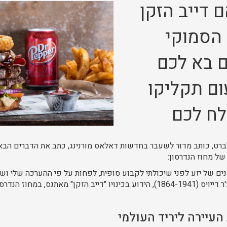
ם דייב הזקן
הסמוקי
 בא לכם
ום תקליקו
לח לכם
 פרנק תולברט, כותב מדור לשעבר בחדשות דאלאס מורנינג, כתב את הדברים 
של מחוז הנדרסון:
ם של יזע לפני שיכולתי לקבוע סופית, לפחות על פי ההערכה שלי ושל
טקסנים אחרים, שפלצ'ר דייויס (1864-1941), הידוע בכינויו "דייב הזקן" מאתנס,
העיירה ליריד העולמי