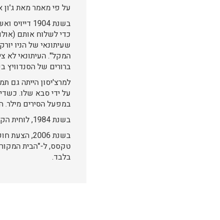
על פי מאמר מאת ג'ון א
בשנת 1904 ד
כדי לשלוח אותם (אולם 
שעיתונאי של הניו יורק
המקל". העיתונאי לא צ
ברורים של הסנדוויץ בשנות ה-80 של המאה ה-19 אבל זכר את הממציא 
על ידי סבא שלו. כשדיי
במפעל הסירים מילר. החק
בשנת 1984, לוחית הקדשה נתלתה על בניין ג'ינג'ר מרצ'יסון, בערך איפה שהיה בית הקפה של פלץ' דייויס.
טקסס, ל-"הבית המקורי
בלבד.