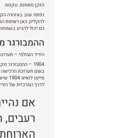
הזקן מאתנס, טקסס.
נפתח שוב באזהרה הקב
להקליק
כאן רשימת הס
גם יכול להגיע בשמחה
ההמבורגר מג
היריד העולמי – תערוכת ה
בשם תערוכת הרכישה של 
סיינט
לדרך המרכזית של היריד
אם נהיי
רעבים, ה
הארוחת צ