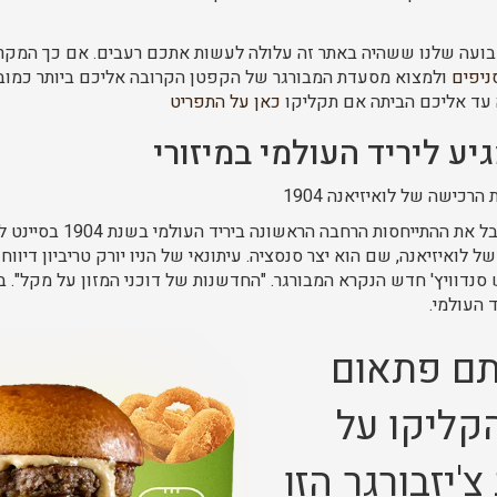
ועה שלנו ששהיה באתר זה עלולה לעשות אתכם רעבים. אם כך המקרה
ניפים
ולמצוא מסעדת המבורגר של הקפטן הקרובה אליכם ביותר כמוב
 עד אליכם הביתה אם תקליקו
כאן על התפריט
יע ליריד העולמי במיזורי
רכישה של לואיזיאנה 1904
1904 – ההמבורגר מקבל את ההתייח
לואיזיאנה, שם הוא יצר סנסציה. עיתונאי של הניו יורק טריביון דיווח
 לואיס 1904 שיש סנדוויץ' חדש הנקרא המבורגר. "החדשנות של דוכני המזון על מקל"
 העולמי.
תם פתאום
קליקו על
'יזבורגר הזו