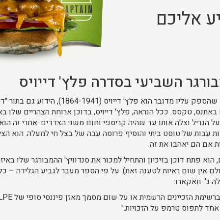
ע אליכם
רגר השביעי בסדרה פלץ' דייויס
רוב הטקסנים מאמינים שהספק עליו מדובר הוא פלץ' די
באתנס, טקסס. ככל הנראה, פלץ' דייויס, בדוכן ארוחת הצהריים שלו ב
על הגריל וצלה אותו עד שהיה קריספי וחום משני הצדדים. אחרי זה ה
ת עבות של טוסט ביתי והוסיף פרוסה עבה של בצל חי למעלה. הוא הצי
ת אם הם יאהבו את זה.
, הוא פתח דוכן בזיכיון והתחיל למכור את סנדוויץ' ההמבורגר שלו באי
לם אין שום ראיות לטענה זאת). על פי הספר מעבר לגביע הגלידה – כל 
חד לתפוס טרמפ על הזכויות."