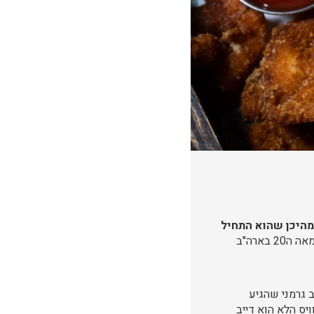
מהיכן שהוא התחיל
– ציר זמן המתחיל במאה ה12 עם צבאו של גינגיס חאן במונגוליה, מתרכז בתחילת המאה ה20 בארה"ב
 גרמני שהגיע
יס הלא הוא דייב