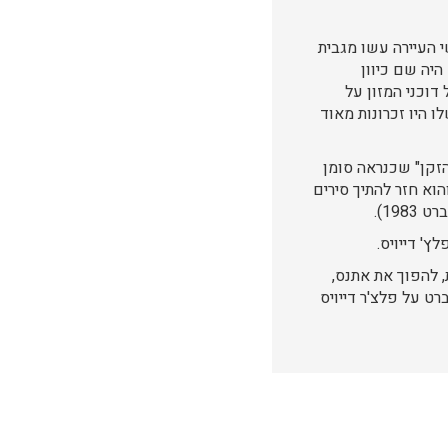
נשי העיירה עשו מגבית
היה שם כיוון
דוכני המזון על
 היו זכרונות מאוד
19 עם "דוכן המזון של דייב הזקן" שכנראה סומן
הוא חזר להתיך סירים
19).
 H.C.R מס' 15 – החלטה עכשווית, להפוך את אתנס,
ט על פלצ'ר דייויס