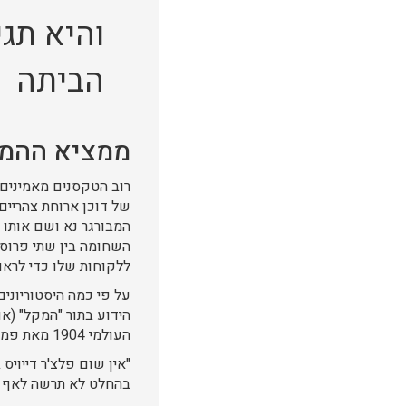
והיא תגי
הביתה
ממציא ההמבו
של דוכן ארוחת צהריים 
המבורגר נא ושם אותו 
השחומה בין שתי פרוסו
ללקוחות שלו כדי לראו
על פי כמה היסטוריונים
הידוע בתור "המקל" (או
העולמי 1904 מאת פמלה ג'. וואקארו:
בהחלט לא תרשה לאף א