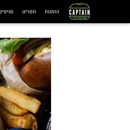
לג
תוכן
הזמנות
תפריט
סניפים
מרכזי