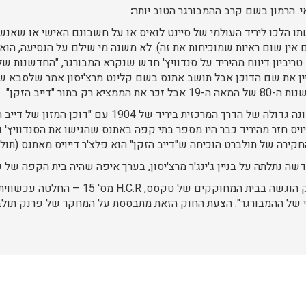
י. הרמון בשם קרב ההמבורגר הטוב יותר
:
ייויס ואשתו הלכו ליריד העולמי של סיינט לואיס או על חשבונם האישי או שא
אין שום ראיות שמוכיחות את זה). לא משנה מי שילם על הנסיעה, הוא 
 טריביון דיווח מהיריד על סנדוויץ' חדש שנקרא המבורגר, "החדשנות של 
יין את שם הדוכן אבל תושב אתנס בשם קלינט מרצ'יסון אמר שלסבא שלו
רק בתור "דייב הזקן".
למרצ'יסון הייתה גם תמונה גדולה של הדרך המרכזית ביריד של 04
ויס חזר מהיריד כבר היו מספר בתי קפה באתנס שהגישו את הסנדוויץ' ו
ירה של תולברט הוכיחה ש"דייב הזקן" הוא פלצ'ר דייויס מאתנס (תולברט 83
בשנת 2006, הצעת חוק הוגשה בבית המחוקקים של טקסס,
 של ההמבורגר". הצעת החוק הזאת מתבססת על המחקר של פרנק תולבר