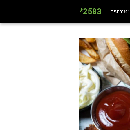
2583*
 אירועים