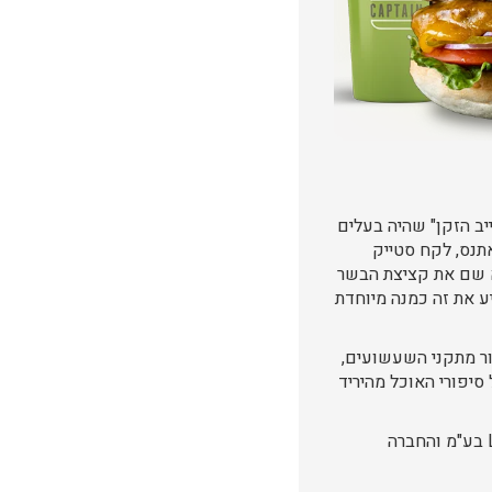
יויס (1864-1941), הידוע גם בתור "דייב הזקן" שהיה בעלים
אתנס, לקח סטייק
וא שם את קציצת הבשר
ע את זה כמנה מיוחדת
זור מתקני השעשועים,
סיפורי האוכל מהיריד
"אין שום פלצ'ר דייויס ברשימת הזכיינים הרשמית או על שום מסמך מאזן פיננסי סופי של LPE בע"מ והחברה