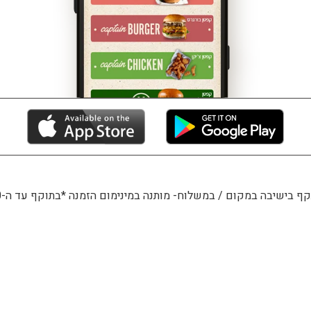
 בישיבה במקום / במשלוח- מותנה במינימום הזמנה *בתוקף עד ה-31/12/20